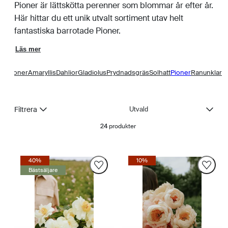
Pioner är lättskötta perenner som blommar år efter år.
Här hittar du ett unik utvalt sortiment utav helt
fantastiska barrotade Pioner.
Läs mer
nemoner
Amaryllis
Dahlior
Gladiolus
Prydnadsgräs
Solhatt
Pioner
Ranunklar
Sortera
Filtrera
24
produkter
40%
10%
Bästsäljare