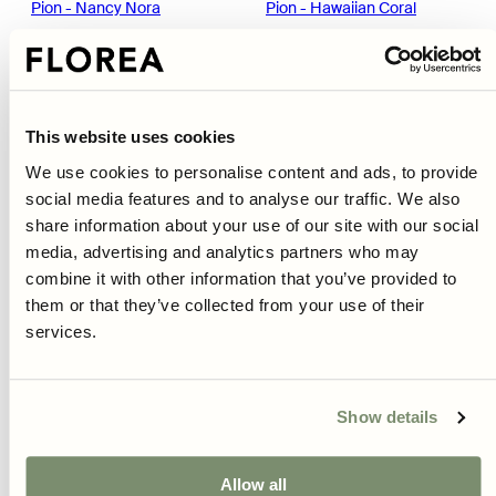
Pion - Nancy Nora
Pion - Hawaiian Coral
Normalpris
Normalpris
Reapris
299 kr
369 kr
332 kr
30%
This website uses cookies
We use cookies to personalise content and ads, to provide
social media features and to analyse our traffic. We also
share information about your use of our site with our social
media, advertising and analytics partners who may
combine it with other information that you’ve provided to
them or that they’ve collected from your use of their
services.
Slut i lager
Slut i lager
Show details
Pion - Scrumdidleumptious
Pion - Sea Shell
Normalpris
Reapris
Normalpris
399 kr
279 kr
199 kr
Allow all