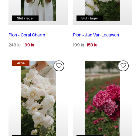
Slut i lager
Slut i lager
Pion - Coral Charm
Pion - Jan Van Leeuwen
Normalpris
Reapris
Normalpris
Reapris
249 kr
199 kr
199 kr
159 kr
40%