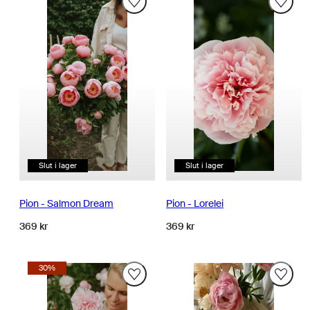
Slut i lager
Slut i lager
Pion - Salmon Dream
Pion - Lorelei
Normalpris
Normalpris
369 kr
369 kr
30%