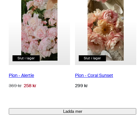
Slut i lager
Slut i lager
Pion - Alertie
Pion - Coral Sunset
Normalpris
Reapris
Normalpris
369 kr
258 kr
299 kr
Ladda mer