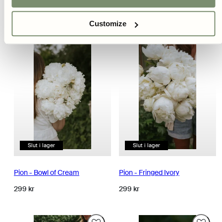
Customize
Slut i lager
Slut i lager
Pion - Bowl of Cream
Pion - Fringed Ivory
Normalpris
Normalpris
299 kr
299 kr