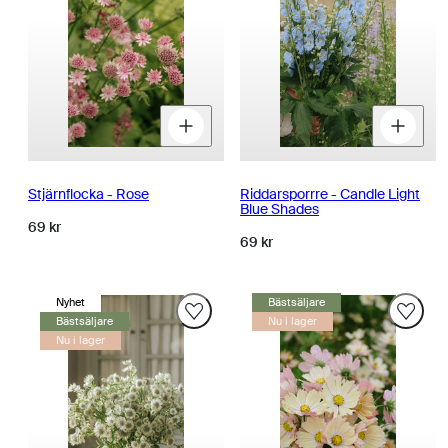
Minska
Öka
M
kvantitet
kvantitet
k
för
för
fö
Stjärnflocka - Rose
Riddarsporrre - Candle Light
Blue Shades
Normalpris
69 kr
Normalpris
69 kr
Nyhet
Bästsäljare
Bästsäljare
Nu i lager
Nu i lager