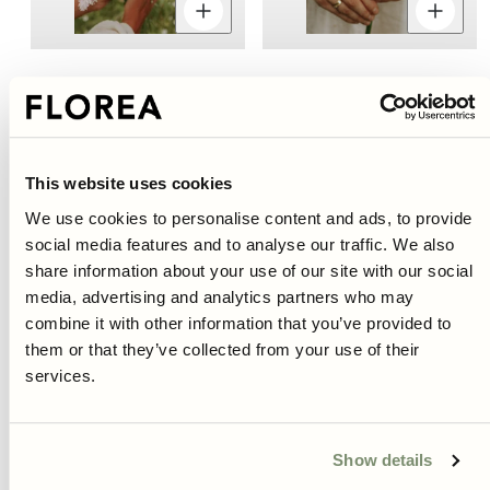
Minska
Öka
M
kvantitet
kvantitet
k
för
för
fö
Blåklintmix EKO
Vallmo - Bowling Ball
Normalpris
Normalpris
49 kr
49 kr
This website uses cookies
Nyhet
Bästsäljare
20%
We use cookies to personalise content and ads, to provide
Bästsäljare
social media features and to analyse our traffic. We also
share information about your use of our site with our social
media, advertising and analytics partners who may
combine it with other information that you’ve provided to
them or that they’ve collected from your use of their
services.
Minska
Öka
M
kvantitet
kvantitet
k
Show details
för
för
fö