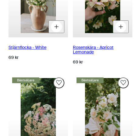
Minska
Öka
M
kvantitet
kvantitet
k
för
för
fö
Stjärnflocka - White
Rosenskära - Apricot
Lemonade
Normalpris
69 kr
Normalpris
69 kr
Bästsäljare
Bästsäljare