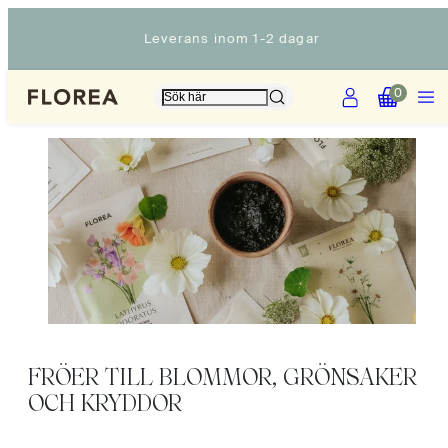
Hoppa
Leverans inom 1-2 dagar
till
innehåll
Konto
Meny
Visa
Visa
0
min
min
kundvagn
kundvagn
(0)
(0)
FRÖER TILL BLOMMOR, GRÖNSAKER
OCH KRYDDOR