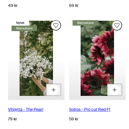
Normalpris
Normalpris
49 kr
69 kr
Nyhet
Bästsäljare
Bästsäljare
Minska
Öka
M
kvantitet
kvantitet
k
för
för
fö
Vitpytta - The Pearl
Solros - Pro cut Red F1
Normalpris
Normalpris
79 kr
59 kr