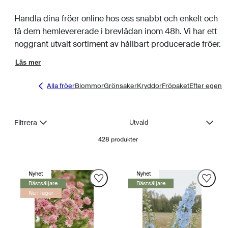
Handla dina fröer online hos oss snabbt och enkelt och
få dem hemlevererade i brevlådan inom 48h. Vi har ett
noggrant utvalt sortiment av hållbart producerade fröer.
Läs mer
Alla fröer
Blommor
Grönsaker
Kryddor
Fröpaket
Efter egens
Sortera
Filtrera
428
produkter
Nyhet
Nyhet
Bästsäljare
Bästsäljare
Nu i lager