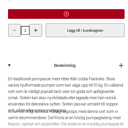
Minska
Öka
Lägg till i kundvagnen
kvantitet
kvantitet
för
för
Pumpa
Pumpa
-
-
Musquée
Musquée
de
de
Provence
Provence
EKO
EKO
Beskrivning
En traditionell pumpasort med rötter ifrån södra Frankrike. Stora
vackra hjulformade pumpor som kan väga upp till 10 kg. En välkänd
sort som är väldigt populär tack vare sin goda och aptitgivande
smak. Sorten kan ätas nyskördade eller lagrade men kan också
användas för dekorativa syften. Sorten passar utmärkt till soppor,
sylt, såser eller annan matlagning.
Vi har två riktigt delikata matlagningstips med denna sort som vi
varmt rekommenderar. Det första är en höstig pumpagratäng med
fetaost, spenat och pinjenötter. Det andra är en kryddig pumpapaj till