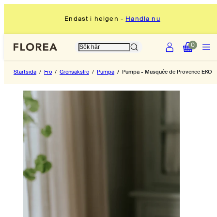
Hoppa
Endast i helgen -
Handla nu
till
innehåll
Konto
Meny
Visa
Visa
0
min
min
kundvagn
kundvagn
Startsida
Frö
Grönsaksfrö
Pumpa
Pumpa - Musquée de Provence EKO
(0)
(0)
Produktbild
Produ
1,
2,
klicka
klick
för
för
att
att
öppna
öppn
i
i
modal
moda