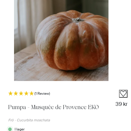
(1 Review)
Norma
39 kr
Pumpa - Musquée de Provence EKO
Frö
·
Cucurbita moschata
I lager