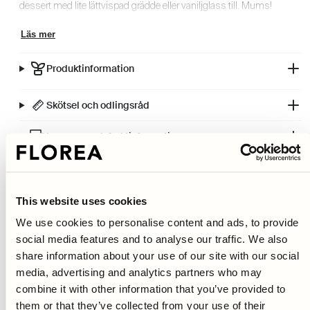
dessert med lite lättvispad grädde eller vaniljglass till. Mums!
Läs mer
Produktinformation
Skötsel och odlingsråd
Leverans och fraktinformation
Fri frakt på fröer 299kr och lökar 499kr
Hem i brevlådan inom 48h
This website uses cookies
Klimatkompenserade leveranser
We use cookies to personalise content and ads, to provide
30 dagars öppet köp
social media features and to analyse our traffic. We also
share information about your use of our site with our social
media, advertising and analytics partners who may
combine it with other information that you’ve provided to
New content loaded
5.00
them or that they’ve collected from your use of their