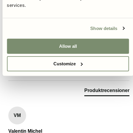
Baserat på 1 recension
services.
Skriv Recension
Show details
Review Highlights
Allow all
100% rated this product 4-5 stars
Customize
Produktrecensioner
VM
Valentin Michel