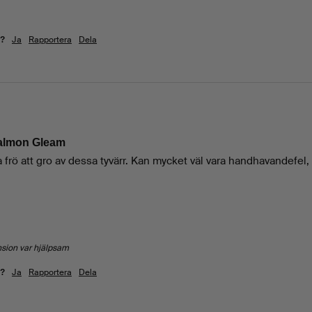
Ja
Rapportera
Dela
m?
Salmon Gleam
 frö att gro av dessa tyvärr. Kan mycket väl vara handhavandefel, 
nsion var hjälpsam
Ja
Rapportera
Dela
m?