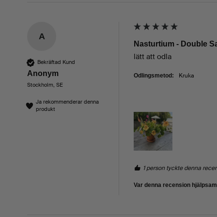
A
Nasturtium - Double 
lätt att odla
Bekräftad Kund
Anonym
Kruka
Odlingsmetod:
Stockholm, SE
Ja rekommenderar denna
produkt
1 person tyckte denna rece
Var denna recension hjälpsa