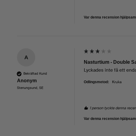
Var denna recension hjälpsa
A
Nasturtium - Double 
Lyckades inte få ett enda
Bekräftad Kund
Anonym
Kruka
Odlingsmetod:
Stenungsund, SE
1 person tyckte denna rece
Var denna recension hjälpsa