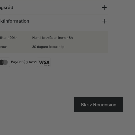
ingsråd
aktinformation
 lökar 499kr
Hem i brevlådan inom 48h
anser
30 dagars öppet köp
Skriv Recension