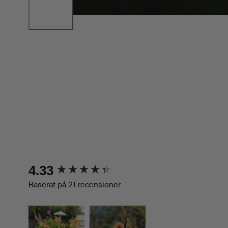
New content loaded
4.33
Baserat på 21 recensioner