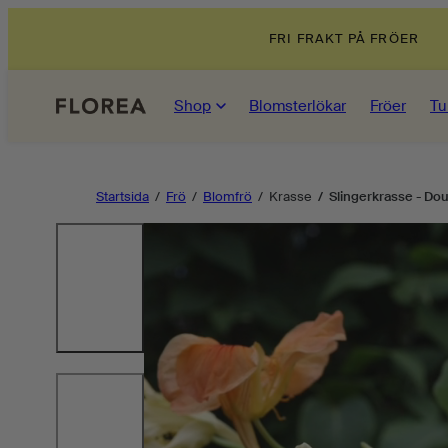
Hoppa
FRI FRAKT PÅ FRÖER
till
innehåll
Shop
Blomsterlökar
Fröer
Tu
Startsida
Frö
Blomfrö
Krasse
Slingerkrasse - Do
Produktbild
1,
klicka
för
att
öppna
i
modal