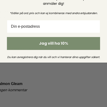
anmäler dig!
Salmon Gleam
*Gäller på ord. pris och kan ej kombineras med andra erbjudanden.
ngen kommentar
Jag vill ha 10%
Ja
Rapportera
Dela
m?
Du kan avregistrera dig när du vill
och
vi hanterar dina uppgifter säkert.
Salmon Gleam
ngen kommentar