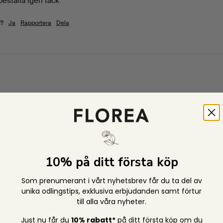
eställa igen tack
Ja
Rapportera
Dela
m?
Salmon Gleam
ngen kommentar
10% på ditt första köp
Ja
Rapportera
Dela
m?
Som prenumerant i vårt nyhetsbrev får du ta del av
unika odlingstips,
exklusiva erbjudanden samt förtur
till alla våra nyheter.
Just nu får du
10% rabatt*
på ditt första köp om du