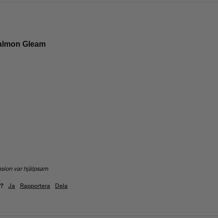
Salmon Gleam
nsion var hjälpsam
Ja
Rapportera
Dela
m?