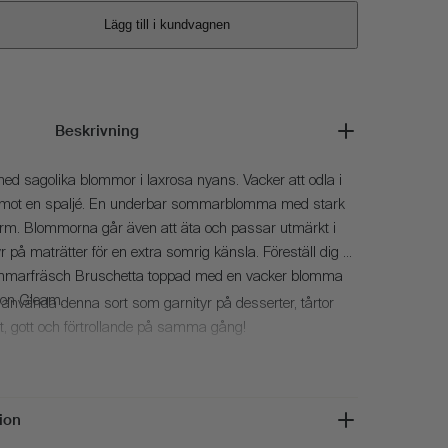
Lägg till i kundvagnen
e
Beskrivning
med sagolika blommor i laxrosa nyans. Vacker att odla i
r mot en spaljé. En underbar sommarblomma med stark
arm. Blommorna går även att äta och passar utmärkt i
yr på maträtter för en extra somrig känsla. Föreställ dig en
sommarfräsch Bruschetta toppad med en vacker blomma
mon Gleam.
att använda denna sort som garnityr på desserter, tårtor
t, gott och förtrollande på samma gång!
ion