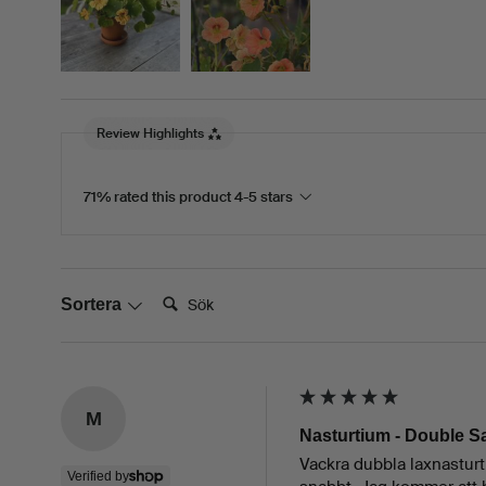
Review Highlights
71% rated this product 4-5 stars
Sök:
Sortera
M
Nasturtium - Double 
Vackra dubbla laxnastur
Verified by