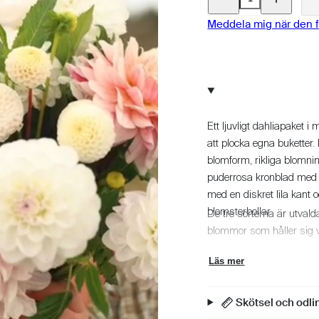
kvantitet
kvantitet
för
för
Dahlia
Dahlia
Meddela mig när den fi
-
-
Blush
Blush
Collection
Collection
Ett ljuvligt dahliapaket 
att plocka egna buketter
blomform, rikliga blomni
puderrosa kronblad med k
med en diskret lila kan
blomsterbollar.
De tre sorterna är utvalda
blommor som håller sig va
Läs mer
Skötsel och odl