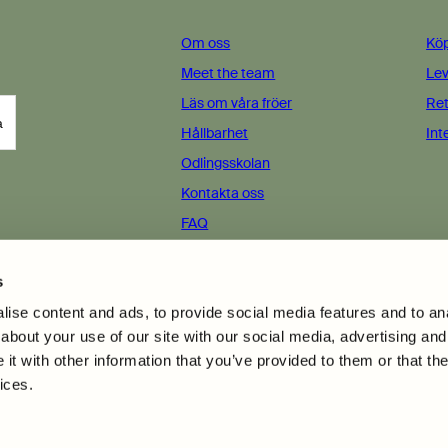
Om oss
Köp
Meet the team
Lev
Läs om våra fröer
Ret
a
Hållbarhet
Int
Odlingsskolan
Kontakta oss
FAQ
s
ise content and ads, to provide social media features and to anal
about your use of our site with our social media, advertising and
t with other information that you’ve provided to them or that the
ices.