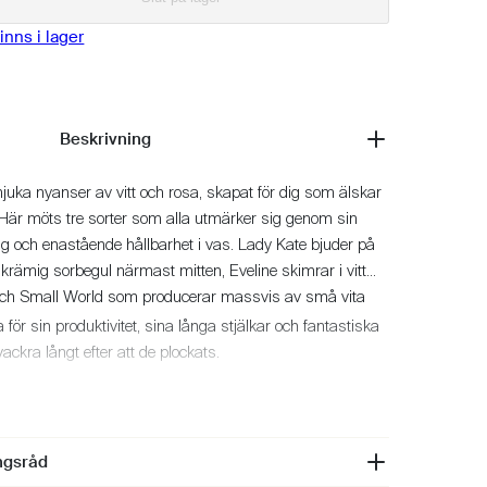
nns i lager
Beskrivning
i mjuka nyanser av vitt och rosa, skapat för dig som älskar
. Här möts tre sorter som alla utmärker sig genom sin
ng och enastående hållbarhet i vas. Lady Kate bjuder på
rämig sorbegul närmast mitten, Eveline skimrar i vitt
t och Small World som producerar massvis av små vita
 för sin produktivitet, sina långa stjälkar och fantastiska
ckra långt efter att de plockats.
ingsråd