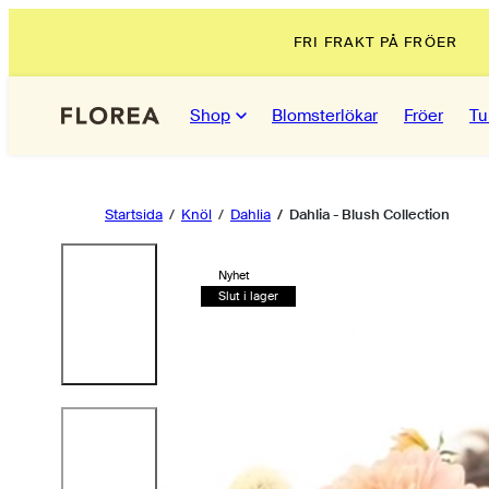
Hoppa
FRI FRAKT PÅ FRÖER
till
innehåll
Shop
Blomsterlökar
Fröer
Tu
Startsida
Knöl
Dahlia
Dahlia - Blush Collection
Produktbild
Nyhet
1,
Slut i lager
klicka
för
att
öppna
i
modal