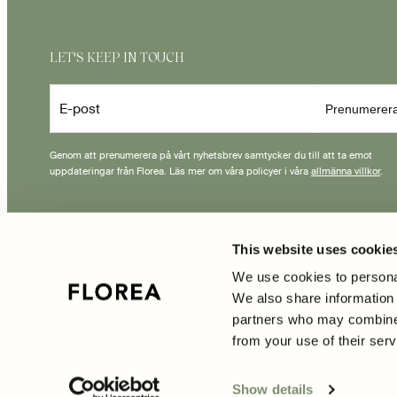
LET'S KEEP IN TOUCH
E-post
Prenumerer
Genom att prenumerera på vårt nyhetsbrev samtycker du till att ta emot
uppdateringar från Florea. Läs mer om våra policyer i våra
allmänna villkor
.
This website uses cookie
Betalningsmetoder
We use cookies to personal
We also share information 
partners who may combine i
from your use of their serv
Show details