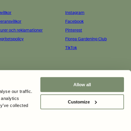
villkor
Instagram
eransvillkor
Facebook
urer och reklamationer
Pinterest
egritetspolicy
Florea Gardening Club
TikTok
Allow all
Belgien · EUR €
yse our traffic.
 analytics
Florea Seeds AB
Customize
y’ve collected
Östermalmsgatan 2
114 24 Stockholm
VAT: SE559319357501