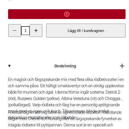
Minska
Öka
Lägg till i kundvagnen
kvantitet
kvantitet
för
för
Rödbeta
Rödbeta
-
-
Hula
Hula
Hoop
Hoop
Beskrivning
En magisk och färgsprakande mix med flera olika rödbetssorter i en
och samma påse. Ett häftigt smakäventyr och en otrolig upplevelse
både för munnen och ögat. I denna frömix ingår sorterna: Detroit 2
(röd), Burpees Golden (yellow), Albina Vereduna (vit) och Chioggia
(polkafärgad). Varje rödbeta och färg har en personlig aptitgivande
smak med en egen unik touch. Tillsammans blir de otroligt
Föreställ dig en somrig tallrik av ugnsrostade rödbetor i förtrollande
dekorativa i maträtter eller som tillbehör.
färger med Chevré och honung eller ett färgsprakande fyrverkeri av
inlagda rödbetor till pyttipannan. Denna sort är en speciell och