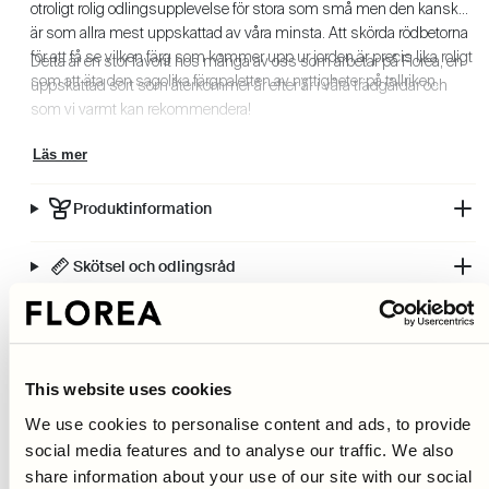
otroligt rolig odlingsupplevelse för stora som små men den kanske
är som allra mest uppskattad av våra minsta. Att skörda rödbetorna
för att få se vilken färg som kommer upp ur jorden är precis lika roligt
Detta är en stor favorit hos många av oss som arbetar på Florea, en
som att äta den sagolika färgpaletten av nyttigheter på tallriken.
uppskattad sort som återkommer år efter år i våra trädgårdar och
som vi varmt kan rekommendera!
Läs mer
Produktinformation
Skötsel och odlingsråd
Leverans och fraktinformation
Fri frakt på fröer 299kr och lökar 499kr
This website uses cookies
Hem i brevlådan inom 48h
We use cookies to personalise content and ads, to provide
Klimatkompenserade leveranser
social media features and to analyse our traffic. We also
30 dagars öppet köp
share information about your use of our site with our social