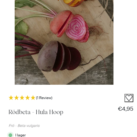
(1 Review)
Normal
€4,95
Rödbeta - Hula Hoop
Frö
·
Beta vulgaris
I lager