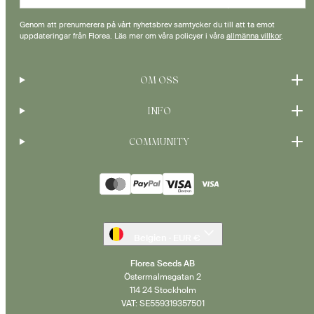
Genom att prenumerera på vårt nyhetsbrev samtycker du till att ta emot
uppdateringar från Florea. Läs mer om våra policyer i våra
allmänna villkor
.
OM OSS
INFO
COMMUNITY
Betalningsmetoder
Belgien · EUR €
Florea Seeds AB
Östermalmsgatan 2
114 24 Stockholm
VAT: SE559319357501