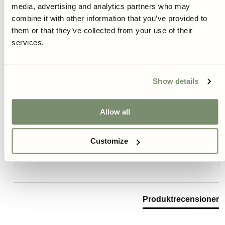
media, advertising and analytics partners who may
combine it with other information that you’ve provided to
them or that they’ve collected from your use of their
New content loaded
5.00
services.
Baserat på 1 recension
Skriv Recension
Show details
Allow all
Review Highlights
Customize
100% rated this product 4-5 stars
Produktrecensioner