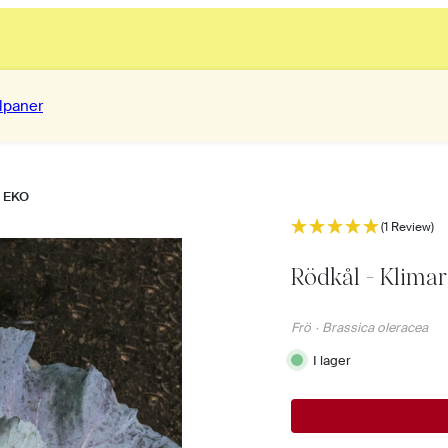
lpaner
1 EKO
(1 Review)
Rödkål - Klima
Frö
·
Brassica oleracea
I lager