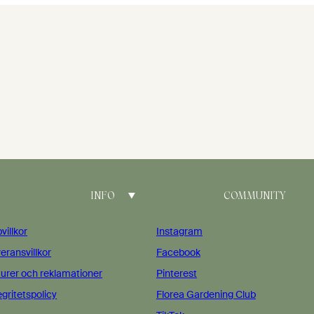
INFO
COMMUNITY
villkor
Instagram
eransvillkor
Facebook
urer och reklamationer
Pinterest
egritetspolicy
Florea Gardening Club