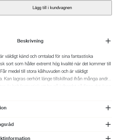
Lägg till i kundvagnen
Beskrivning
är väldigt känd och omtalad för sina fantastiska
isk sort som håller extremt hög kvalité när det kommer till
Får medel till stora kålhuvuden och är väldigt
. Kan lagras oerhört länge tillskillnad ifrån många andra
ten är helt fantastisk att ha på julbordet så finns det även
 denna sort passar extra bra till. Vår grundare Erik
rödkålslasagne med fetaost på Klimaro F1, en omtalad
ion
lorea anammat och som nu börjat bli lite av en tradition
(Sorten brukar ta cirka 125 dagar från plantering till
ingsråd
aktinformation