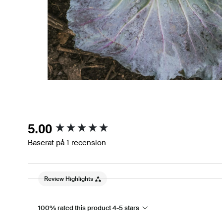
New content loaded
5.00
Baserat på 1 recension
Review Highlights
100% rated this product 4-5 stars