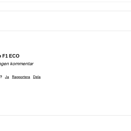
o F1 ECO
ngen kommentar
Ja
Rapportera
Dela
m?