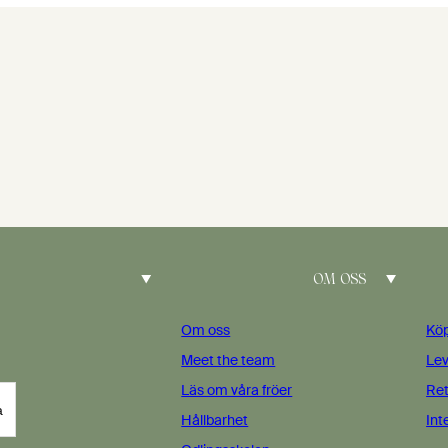
OM OSS
Om oss
Köp
Meet the team
Lev
Läs om våra fröer
Ret
a
Hållbarhet
Int