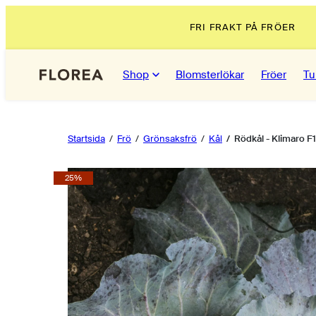
Hoppa
FRI FRAKT PÅ FRÖER
till
innehåll
Shop
Blomsterlökar
Fröer
Tu
Startsida
Frö
Grönsaksfrö
Kål
Rödkål - Klimaro F
Produktbild
25%
1,
klicka
för
att
öppna
i
modal