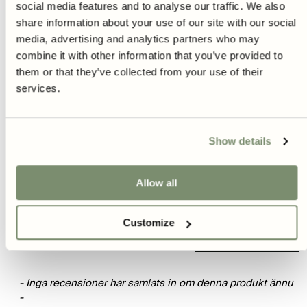
social media features and to analyse our traffic. We also
Leverans och fraktinformation
share information about your use of our site with our social
media, advertising and analytics partners who may
combine it with other information that you’ve provided to
Fri frakt på fröer 299kr och lökar 499kr
them or that they’ve collected from your use of their
Hem i brevlådan inom 48h
services.
Klimatkompenserade leveranser
30 dagars öppet köp
Show details
New content loaded
Skriv Recension
Allow all
Customize
Produktrecensioner
- Inga recensioner har samlats in om denna produkt ännu
-