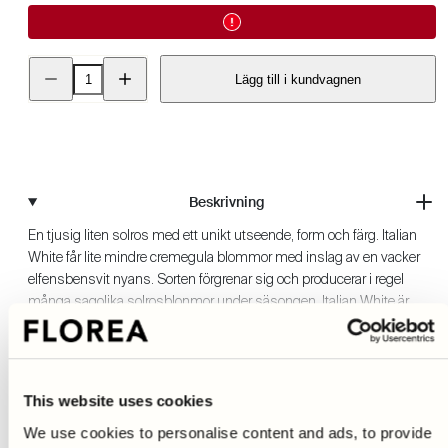
Minska
Öka
Lägg till i kundvagnen
kvantitet
kvantitet
för
för
Solros
Solros
-
-
Italian
Italian
White
White
Beskrivning
En tjusig liten solros med ett unikt utseende, form och färg. Italian
White får lite mindre cremegula blommor med inslag av en vacker
elfensbensvit nyans. Sorten förgrenar sig och producerar i regel
många sagolika solrosblonmor under säsongen. Italian White är
känd för att blomma lite extra länge tillskillnad ifrån andra
Läs mer
solrossorter och tack vare att stjälkarna är lite smalare är de perfekta
till just snitt. Med sitt mjuka utseende och sagolika färg har detta
Produktinformation
snabbt blivit en riktig sommarfavorit i både snittblomsodlingen men
This website uses cookies
också i lite större krukor. En lättodlad sort som är älskad av alla våra
We use cookies to personalise content and ads, to provide
pollinatörer!
Skötsel och odlingsråd