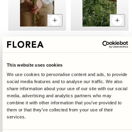
Menge
Menge
M
für
für
fü
verringern
erhöhen
v
Sibirischer Mohn - Giallo
Fingerhut - Apricot Delight
Chiaro
Regulärer
Verkaufspreis
€5,95
€4,95
Regulärer
Verkaufspreis
€8,95
€4,95
Preis
Preis
This website uses cookies
14%
50%
We use cookies to personalise content and ads, to provide
social media features and to analyse our traffic. We also
share information about your use of our site with our social
media, advertising and analytics partners who may
combine it with other information that you’ve provided to
them or that they’ve collected from your use of their
services.