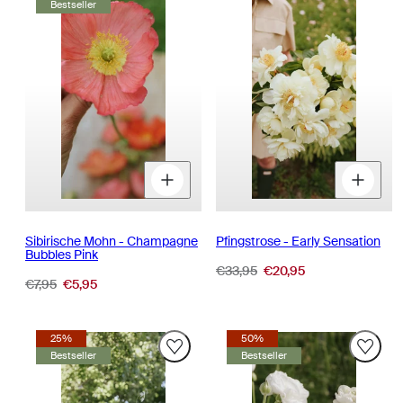
Bestseller
Menge
Menge
M
für
für
fü
verringern
erhöhen
v
Sibirische Mohn - Champagne
Pfingstrose - Early Sensation
Bubbles Pink
Regulärer
Verkaufspreis
€33,95
€20,95
Regulärer
Verkaufspreis
€7,95
€5,95
Preis
Preis
25%
50%
Bestseller
Bestseller