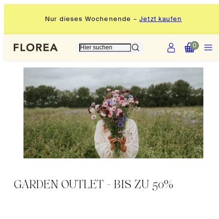
Zum
Nur dieses Wochenende –
Jetzt kaufen
Inhalt
springen
Konto
Speise
Meinen
Meinen
0
Warenkorb
Warenkorb
anzeigen
anzeigen
(
(
0
0
)
)
GARDEN OUTLET - BIS ZU 50%