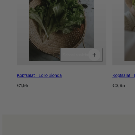
Menge
Menge
Schnellansicht
für
für
verringern
erhöhen
Kopfsalat - Lollo Bionda
Kopfsalat 
Regulärer
Regulärer
€1,95
€3,95
Preis
Preis