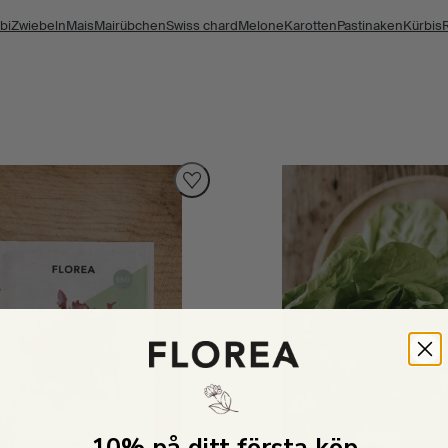
bi
Zwiebeln
Mais
Mairübchen
Swiss chard
Melone
Karotten
Pastinaken
Kürbis