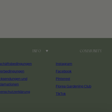
INFO
COMMUNITY
schäftsbedingungen
Instagram
ferbedingungen
Facebook
cksendungen und
Pinterest
klamationen
Florea Gardening Club
enschutzerklärung
TikTok