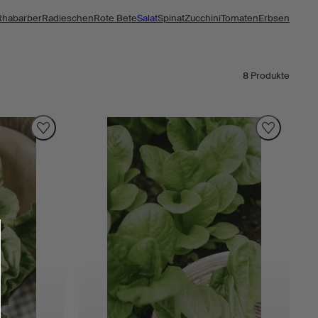
Rhabarber
Radieschen
Rote Bete
Salat
Spinat
Zucchini
Tomaten
Erbsen
8
Produkte