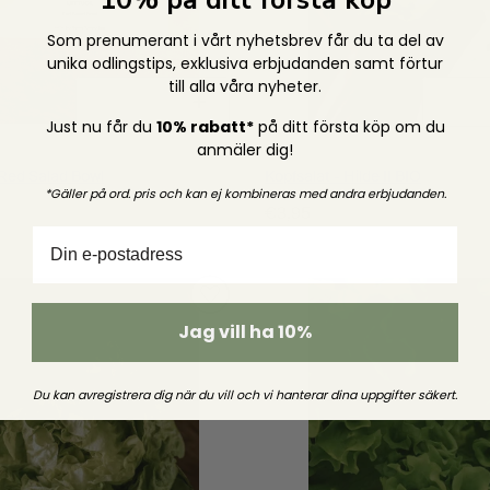
10% på ditt första köp
Som prenumerant i vårt nyhetsbrev får du ta del av
unika odlingstips,
exklusiva erbjudanden samt förtur
till alla våra nyheter.
Menge
Menge
Schnellansicht
Schnella
für
für
Just nu får du
10% rabatt*
på ditt första köp om du
verringern
erhöhen
anmäler dig!
 Red Salad Bowl
Kopfsalat - Hilde II BIO
*Gäller på ord. pris och kan ej kombineras med andra erbjudanden.
Regulärer
€3,95
Preis
Jag vill ha 10%
Du kan avregistrera dig när du vill
och
vi hanterar dina uppgifter säkert.