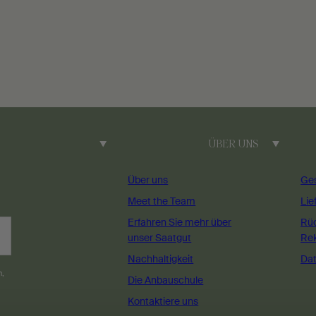
ÜBER UNS
Über uns
Ge
Meet the Team
Lie
Erfahren Sie mehr über
Rü
unser Saatgut
Re
Nachhaltigkeit
Dat
n,
Die Anbauschule
Kontaktiere uns