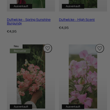
Ausverkauft
Ausverkauft
Duftwicke - Spring Sunshine
Duftwicke - High Scent
Burgundy
Regulärer
€4,95
Regulärer
€4,95
Preis
Preis
Neu
Bestseller
Ausverkauft
Ausverkauft