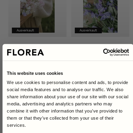
Ausverkauft
Ausverkauft
Duftwicke - Blumenstrauß-mix
Duftwicke - Royal Family
Lavender
Regulärer
€4,95
Regulärer
€4,95
Preis
Preis
This website uses cookies
We use cookies to personalise content and ads, to provide
10% på ditt första köp
social media features and to analyse our traffic. We also
share information about your use of our site with our social
Som prenumerant i vårt nyhetsbrev får du ta del av
media, advertising and analytics partners who may
unika odlingstips,
exklusiva erbjudanden samt förtur
till alla våra nyheter.
combine it with other information that you’ve provided to
them or that they’ve collected from your use of their
Just nu får du
10% rabatt*
på ditt första köp om du
anmäler dig!
services.