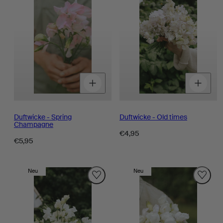
Menge
Menge
M
für
für
fü
verringern
erhöhen
v
Duftwicke - Spring
Duftwicke - Old times
Champagne
Regulärer
€4,95
Regulärer
€5,95
Preis
Preis
Neu
Neu