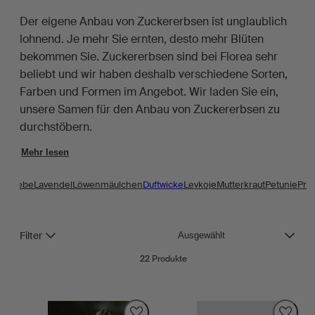
Der eigene Anbau von Zuckererbsen ist unglaublich
lohnend. Je mehr Sie ernten, desto mehr Blüten
bekommen Sie. Zuckererbsen sind bei Florea sehr
beliebt und wir haben deshalb verschiedene Sorten,
Farben und Formen im Angebot. Wir laden Sie ein,
unsere Samen für den Anbau von Zuckererbsen zu
durchstöbern.
Mehr lesen
kenrebe
Lavendel
Löwenmäulchen
Duftwicke
Levkoje
Mutterkraut
Petunie
Prär
Sortieren
Filter
22
Produkte