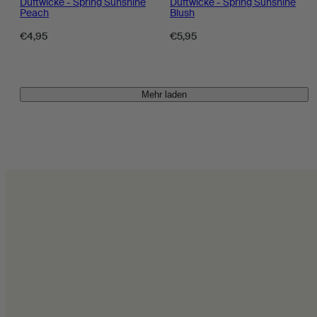
Duftwicke - Spring Sunshine
Duftwicke - Spring Sunshine
Peach
Blush
Regulärer
Regulärer
€4,95
€5,95
Preis
Preis
Mehr laden