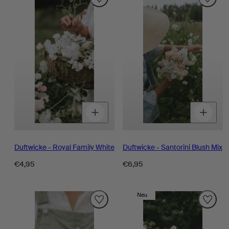
Menge
Menge
M
für
für
fü
verringern
erhöhen
v
Duftwicke - Royal Family White
Duftwicke - Santorini Blush Mix
Regulärer
Regulärer
€4,95
€6,95
Preis
Preis
Neu