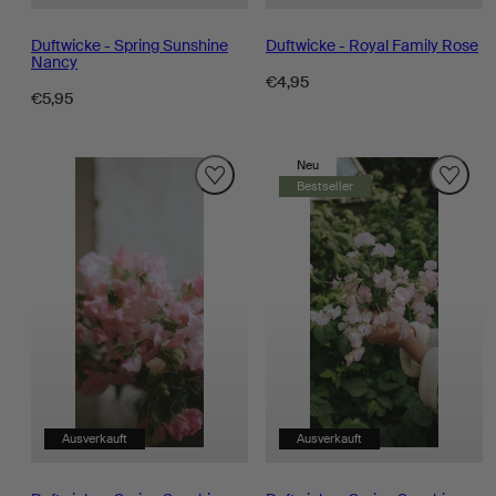
Duftwicke - Spring Sunshine
Duftwicke - Royal Family Rose
Nancy
Regulärer
€4,95
Regulärer
€5,95
Preis
Preis
Neu
Bestseller
Ausverkauft
Ausverkauft