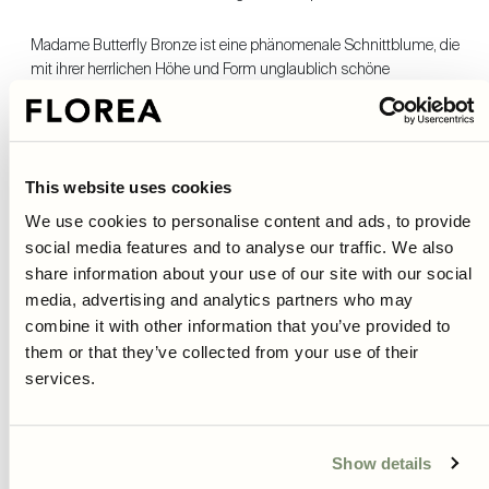
Madame Butterfly Bronze ist eine phänomenale Schnittblume, die
mit ihrer herrlichen Höhe und Form unglaublich schöne
Sommersträuße kreiert.
Das Wunderbare an Löwenmäulern ist, dass je mehr Blumen man
erntet, desto mehr bekommt man - wunderbar, nicht wahr?
This website uses cookies
Madame Butterfly wird zudem von allen unseren Bestäubern sehr
geschätzt und stellt eine perfekte Attraktion für einen Küchengarten
We use cookies to personalise content and ads, to provide
oder andere Arten von Pflanzenwuchs dar.
social media features and to analyse our traffic. We also
Diese Sorte kann auch gegessen werden und eignet sich als
share information about your use of our site with our social
hübsches Garnieren auf beispielsweise Salaten und anderen
media, advertising and analytics partners who may
Gerichten.
combine it with other information that you’ve provided to
Mehr lesen
them or that they’ve collected from your use of their
services.
Pflege- und Anbauanleitung
Lieferung
Show details