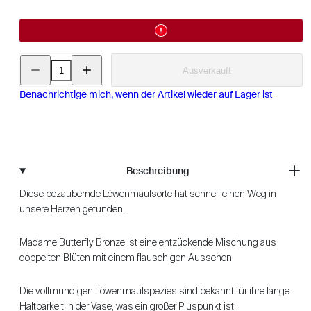
Menge
Menge
Ausverkauft
für
für
Löwenmäulchen
Löwenmäulchen
-
-
Benachrichtige mich, wenn der Artikel wieder auf Lager ist
Madame
Madame
Butterfly
Butterfly
Bronze
Bronze
(Großpackung)
(Großpackung)
verringern
erhöhen
Beschreibung
Diese bezaubernde Löwenmaulsorte hat schnell einen Weg in
unsere Herzen gefunden.
Madame Butterfly Bronze ist eine entzückende Mischung aus
doppelten Blüten mit einem flauschigen Aussehen.
Die vollmundigen Löwenmaulspezies sind bekannt für ihre lange
Haltbarkeit in der Vase, was ein großer Pluspunkt ist.