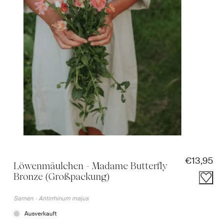
Reguläre
€13,95
Löwenmäulchen - Madame Butterfly
Bronze (Großpackung)
Samen
·
Antirrhinum majus
Ausverkauft