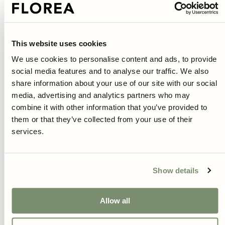
Fülle und schöne Ausgewogenheit verleiht.
Die Blütenblätter haben außerdem eine wachsartige Beschichtung,
die sie wunderschön glänzen lässt und gleichzeitig ihre Haltbarkeit
in der Vase verlängert.
This website uses cookies
Mehr lesen
We use cookies to personalise content and ads, to provide
social media features and to analyse our traffic. We also
Product information
share information about your use of our site with our social
media, advertising and analytics partners who may
Pflege- und Anbauanleitung
combine it with other information that you’ve provided to
them or that they’ve collected from your use of their
Lieferung
services.
Kostenloser Versand Samen 39€ und Zwiebeln 49€
Show details
Schnelle Zustellung innerhalb von 3-6 Tagen
Klimafreundlicher Versand
30 Tage Widerrufsrecht
Allow all