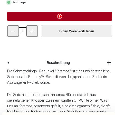
Auf Lager
Menge
Menge
In den Warenkorb legen
für
für
Schmetterlings-
Schmetterlings-
Ranunkel
Ranunkel
–
–
Keramos
Keramos
verringern
erhöhen
Beschreibung
Die Schmettelrings- Ranunkel "Keramos" ist eine unwiderstehliche
Sorte aus der Butterfly™-Serie, die von der japanischen Züchterin
Aya Engei entwickelt wurde.
Die Sorte hat hübsche, schimmernde Blüten, die sich aus
cremefarbenen Knospen zu einem sanften Off-White öffnen.Was
uns an Keramos besonders gefällt, sind die eleganten Stiele, die oft
fünf bis sieben Blüten tragen, was den Sträußen eine charmante