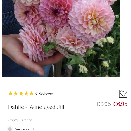
(6 Reviews)
Regulärer Prei
Verkauf
€8,95
€6,95
Dahlie - Wine eyed Jill
Knolle
·
Dahlia
Ausverkauft