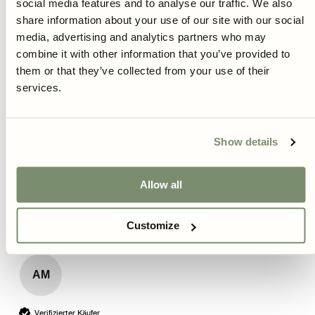
Ich empfehle dieses Produkt
social media features and to analyse our traffic. We also
share information about your use of our site with our social
media, advertising and analytics partners who may
combine it with other information that you’ve provided to
Dahlia - Wine Eyed Jill
them or that they’ve collected from your use of their
Rezensent hat keine Kommentare hinterlassen.
services.
Hochbeet
Anbaumethode:
Show details
Ja
Melden
Teilen
Fanden Sie diese Bewertung hilfreich?
Allow all
vor 6 Monaten
Customize
AM
Verifizierter Käufer