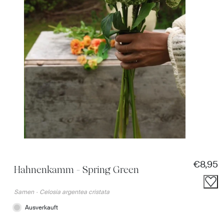
Regulär
€8,95
Hahnenkamm - Spring Green
Samen
·
Celosia argentea cristata
Ausverkauft