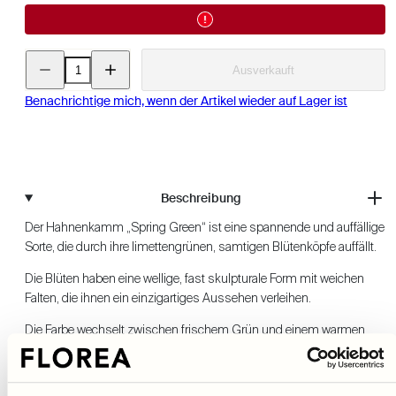
Menge
Menge
Ausverkauft
für
für
Hahnenkamm
Hahnenkamm
-
-
Benachrichtige mich, wenn der Artikel wieder auf Lager ist
Spring
Spring
Green
Green
verringern
erhöhen
Beschreibung
Der Hahnenkamm „Spring Green“ ist eine spannende und auffällige
Sorte, die durch ihre limettengrünen, samtigen Blütenköpfe auffällt.
Die Blüten haben eine wellige, fast skulpturale Form mit weichen
Falten, die ihnen ein einzigartiges Aussehen verleihen.
Die Farbe wechselt zwischen frischem Grün und einem warmen
Gelbgrün, das das Licht auf schöne Weise einfängt."Spring Green"
eignet sich dank ihrer starken Stiele und ihrer langen Haltbarkeit in
der Vase hervorragend als Füllblume für Sträuße.