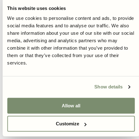
This website uses cookies
Product information
We use cookies to personalise content and ads, to provide
social media features and to analyse our traffic. We also
Pflege- und Anbauanleitung
share information about your use of our site with our social
media, advertising and analytics partners who may
Lieferung
combine it with other information that you’ve provided to
them or that they’ve collected from your use of their
Kostenloser Versand Samen 39€ und Zwiebeln 49€
services.
Schnelle Zustellung innerhalb von 3-6 Tagen
Klimafreundlicher Versand
30 Tage Widerrufsrecht
Show details
Allow all
New content loaded
Bewertung schreiben
Customize