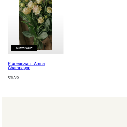
Ausverkauft
Prärieenzian - Arena
Champagne
Regulärer
€6,95
Preis