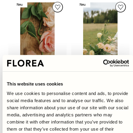
Neu
Neu
Menge
Menge
für
für
Ausverkauft
verringern
erhöhen
This website uses cookies
We use cookies to personalise content and ads, to provide
Prärieenzian - Arena Apricot
Prärieenzian - Croma
Champagne
social media features and to analyse our traffic. We also
Regulärer
€6,95
share information about your use of our site with our social
Regulärer
€6,95
Preis
Preis
media, advertising and analytics partners who may
combine it with other information that you’ve provided to
Neu
Neu
them or that they’ve collected from your use of their