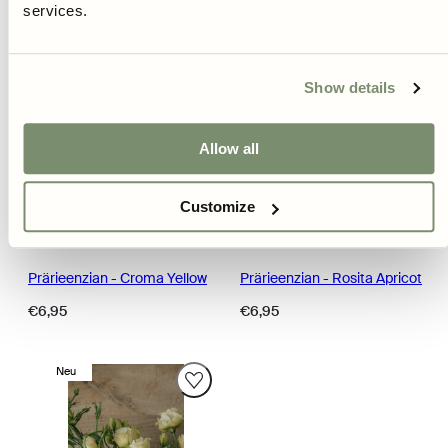
services.
Show details
Allow all
Customize
Ausverkauft
Ausverkauft
Prärieenzian - Croma Yellow
Prärieenzian - Rosita Apricot
Regulärer
Regulärer
€6,95
€6,95
Preis
Preis
Neu