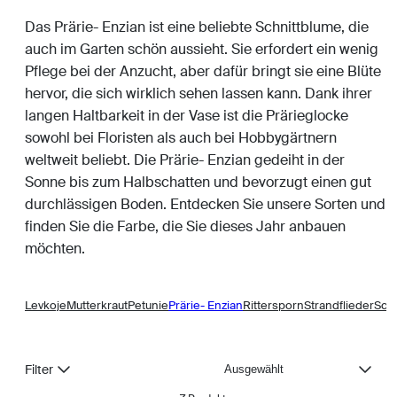
Das Prärie- Enzian ist eine beliebte Schnittblume, die
auch im Garten schön aussieht. Sie erfordert ein wenig
Pflege bei der Anzucht, aber dafür bringt sie eine Blüte
hervor, die sich wirklich sehen lassen kann. Dank ihrer
langen Haltbarkeit in der Vase ist die Prärieglocke
sowohl bei Floristen als auch bei Hobbygärtnern
weltweit beliebt. Die Prärie- Enzian gedeiht in der
Sonne bis zum Halbschatten und bevorzugt einen gut
durchlässigen Boden. Entdecken Sie unsere Sorten und
finden Sie die Farbe, die Sie dieses Jahr anbauen
möchten.
wicke
Levkoje
Mutterkraut
Petunie
Prärie- Enzian
Rittersporn
Strandflieder
Sch
Sortieren
Filter