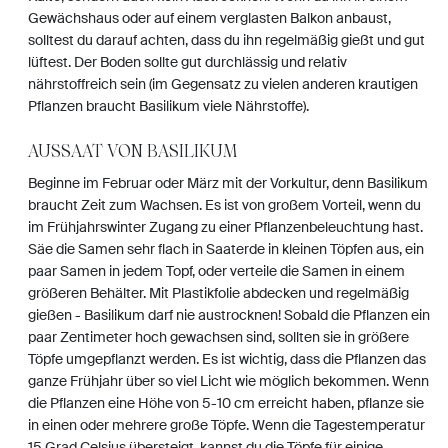
Gewächshaus oder auf einem verglasten Balkon anbaust,
solltest du darauf achten, dass du ihn regelmäßig gießt und gut
lüftest. Der Boden sollte gut durchlässig und relativ
nährstoffreich sein (im Gegensatz zu vielen anderen krautigen
Pflanzen braucht Basilikum viele Nährstoffe).
AUSSAAT VON BASILIKUM
Beginne im Februar oder März mit der Vorkultur, denn Basilikum
braucht Zeit zum Wachsen. Es ist von großem Vorteil, wenn du
im Frühjahrswinter Zugang zu einer Pflanzenbeleuchtung hast.
Säe die Samen sehr flach in Saaterde in kleinen Töpfen aus, ein
paar Samen in jedem Topf, oder verteile die Samen in einem
größeren Behälter. Mit Plastikfolie abdecken und regelmäßig
gießen - Basilikum darf nie austrocknen! Sobald die Pflanzen ein
paar Zentimeter hoch gewachsen sind, sollten sie in größere
Töpfe umgepflanzt werden. Es ist wichtig, dass die Pflanzen das
ganze Frühjahr über so viel Licht wie möglich bekommen. Wenn
die Pflanzen eine Höhe von 5-10 cm erreicht haben, pflanze sie
in einen oder mehrere große Töpfe. Wenn die Tagestemperatur
15 Grad Celsius übersteigt, kannst du die Töpfe für einige