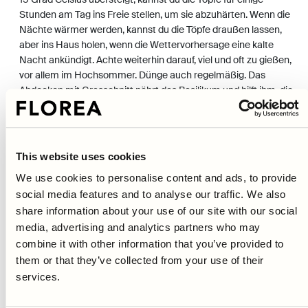
Stunden am Tag ins Freie stellen, um sie abzuhärten. Wenn die
Nächte wärmer werden, kannst du die Töpfe draußen lassen,
aber ins Haus holen, wenn die Wettervorhersage eine kalte
Nacht ankündigt. Achte weiterhin darauf, viel und oft zu gießen,
vor allem im Hochsommer. Dünge auch regelmäßig. Das
Abdecken mit Grasschnitt nährt das Basilikum und hilft ihm, die
Feuchtigkeit zu speichern.
BASILIKUM ERNTEN
This website uses cookies
Ernte von oben, indem du oberhalb eines Blattpaares
abschneidest. Lass immer mindestens zwei Blattpaare am
We use cookies to personalise content and ads, to provide
Stängel - dann treibt die Pflanze neue Triebe und du kannst in
social media features and to analyse our traffic. We also
Zukunft noch mehr ernten. Außerdem wird so verhindert, dass
share information about your use of our site with our social
die Pflanzen blühen und an Aroma verlieren. Wenn du mehr
media, advertising and analytics partners who may
Basilikum erntest, als du auf einmal essen kannst, kannst du es
combine it with other information that you’ve provided to
einfrieren. Lege es in Beutel, entziehe ihnen so viel Luft wie
them or that they’ve collected from your use of their
möglich und lege diese dann in den Gefrierschrank.
services.
BASILIKUM ESSEN