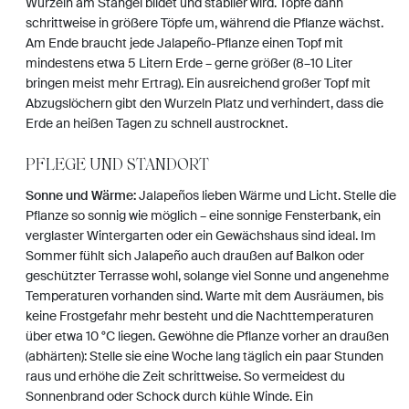
Wurzeln am Stängel bildet und stabiler wird. Topfe dann
schrittweise in größere Töpfe um, während die Pflanze wächst.
Am Ende braucht jede Jalapeño-Pflanze einen Topf mit
mindestens etwa 5 Litern Erde – gerne größer (8–10 Liter
bringen meist mehr Ertrag). Ein ausreichend großer Topf mit
Abzugslöchern gibt den Wurzeln Platz und verhindert, dass die
Erde an heißen Tagen zu schnell austrocknet.
PFLEGE UND STANDORT
Sonne und Wärme:
Jalapeños lieben Wärme und Licht. Stelle die
Pflanze so sonnig wie möglich – eine sonnige Fensterbank, ein
verglaster Wintergarten oder ein Gewächshaus sind ideal. Im
Sommer fühlt sich Jalapeño auch draußen auf Balkon oder
geschützter Terrasse wohl, solange viel Sonne und angenehme
Temperaturen vorhanden sind. Warte mit dem Ausräumen, bis
keine Frostgefahr mehr besteht und die Nachttemperaturen
über etwa 10 °C liegen. Gewöhne die Pflanze vorher an draußen
(abhärten): Stelle sie eine Woche lang täglich ein paar Stunden
raus und erhöhe die Zeit schrittweise. So vermeidest du
Sonnenbrand oder Schock durch kühle Winde. Ein