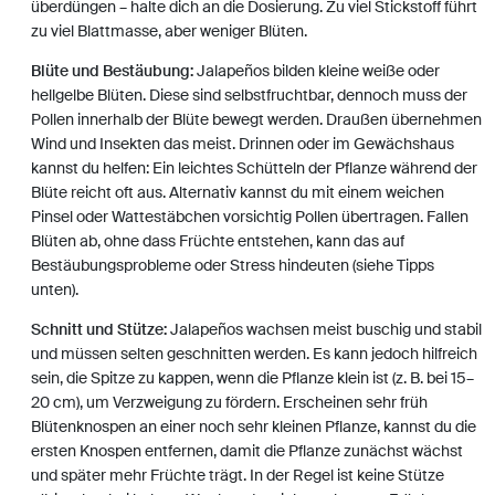
überdüngen – halte dich an die Dosierung. Zu viel Stickstoff führt
zu viel Blattmasse, aber weniger Blüten.
Blüte und Bestäubung:
Jalapeños bilden kleine weiße oder
hellgelbe Blüten. Diese sind selbstfruchtbar, dennoch muss der
Pollen innerhalb der Blüte bewegt werden. Draußen übernehmen
Wind und Insekten das meist. Drinnen oder im Gewächshaus
kannst du helfen: Ein leichtes Schütteln der Pflanze während der
Blüte reicht oft aus. Alternativ kannst du mit einem weichen
Pinsel oder Wattestäbchen vorsichtig Pollen übertragen. Fallen
Blüten ab, ohne dass Früchte entstehen, kann das auf
Bestäubungsprobleme oder Stress hindeuten (siehe Tipps
unten).
Schnitt und Stütze:
Jalapeños wachsen meist buschig und stabil
und müssen selten geschnitten werden. Es kann jedoch hilfreich
sein, die Spitze zu kappen, wenn die Pflanze klein ist (z. B. bei 15–
20 cm), um Verzweigung zu fördern. Erscheinen sehr früh
Blütenknospen an einer noch sehr kleinen Pflanze, kannst du die
ersten Knospen entfernen, damit die Pflanze zunächst wächst
und später mehr Früchte trägt. In der Regel ist keine Stütze