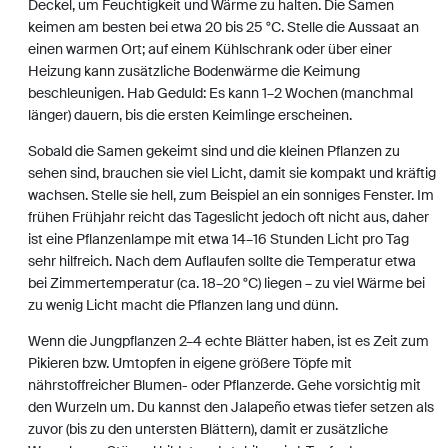
Deckel, um Feuchtigkeit und Wärme zu halten. Die Samen
keimen am besten bei etwa 20 bis 25 °C. Stelle die Aussaat an
einen warmen Ort; auf einem Kühlschrank oder über einer
Heizung kann zusätzliche Bodenwärme die Keimung
beschleunigen. Hab Geduld: Es kann 1–2 Wochen (manchmal
länger) dauern, bis die ersten Keimlinge erscheinen.
Sobald die Samen gekeimt sind und die kleinen Pflanzen zu
sehen sind, brauchen sie viel Licht, damit sie kompakt und kräftig
wachsen. Stelle sie hell, zum Beispiel an ein sonniges Fenster. Im
frühen Frühjahr reicht das Tageslicht jedoch oft nicht aus, daher
ist eine Pflanzenlampe mit etwa 14–16 Stunden Licht pro Tag
sehr hilfreich. Nach dem Auflaufen sollte die Temperatur etwa
bei Zimmertemperatur (ca. 18–20 °C) liegen – zu viel Wärme bei
zu wenig Licht macht die Pflanzen lang und dünn.
Wenn die Jungpflanzen 2–4 echte Blätter haben, ist es Zeit zum
Pikieren bzw. Umtopfen in eigene größere Töpfe mit
nährstoffreicher Blumen- oder Pflanzerde. Gehe vorsichtig mit
den Wurzeln um. Du kannst den Jalapeño etwas tiefer setzen als
zuvor (bis zu den untersten Blättern), damit er zusätzliche