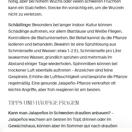
nötig, aber bei hohem Wuchs oder vielen schweren Früchten
kann ein Stab helfen. Stecke ihn vorsichtig ein, um die Wurzeln
nicht zu verletzen.
Schädlinge:
Besonders bei langer Indoor-Kultur können
Schädlinge auftreten, vor allem Blattläuse und Weiße Fliegen.
Kontrolliere die Blattunterseiten. Bei Befall kannst du die Pflanze
isolieren und behandeln. Bewährt ist eine Sprühlösung aus
Schmierseife und Wasser: etwa 1–2 EL Schmierseife pro Liter
lauwarmes Wasser, gründlich sprühen und mehrmals im
Abstand einiger Tage wiederholen. Spinnmilben können bei
trockener Luft ebenfalls auftreten – Anzeichen sind feine
Gespinste. Erhöhe die Luftfeuchtigkeit und besprühe die Pflanze
regelmäßig. Eine gesunde Jalapeño-Pflanze verkraftet oft
leichte Angriffe, aber früh reagieren ist am besten.
TIPPS UND HÄUFIGE FRAGEN
Kann man Jalapeños in Schweden draußen anbauen?
–
Jalapeños wachsen am besten im Topf, drinnen oder im
Gewächshaus, können aber im Sommer gut nach draußen