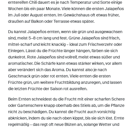
erntereifen Chili dauert es je nach Temperatur und Sorte einige
Wochen bis ein paar Monate. Viele können die ersten Jalapeños
im Juli oder August ernten. Im Gewächshaus oft etwas früher,
draußen auf Balkon oder Terrasse etwas später.
Du kannst Jalapeños ernten, wenn sie grün und ausgewachsen
sind, meist 5–8 cm lang und fest. Grüne Jalapeños sind frisch,
mittel-scharf und leicht knackig – ideal zum Frischverzehr oder
Einlegen. Lässt du die Früchte länger hängen, färben sie sich
dunkelrot. Rote Jalapeños sind vollreif, meist etwas süßer und
aromatischer. Die Schärfe kann etwas stärker wirken, vor allem
aber verändert sich das Aroma. Du kannst also je nach
Geschmack grün oder rot ernten. Viele ernten die ersten
Früchte grün, um weitere Fruchtbildung anzuregen, und lassen
die letzten Früchte der Saison rot ausreifen.
Beim Ernten schneidest du die Frucht mit einer scharfen Schere
oder Gartenschere knapp oberhalb des Stiels ab, um die Pflanze
nicht zu beschädigen. Du kannst die Frucht auch vorsichtig
abknicken, indem du sie nach oben kippst, bis sie sich löst. Ernte
regelmäßig – das regt oft neue Blüten an, solange Wetter und