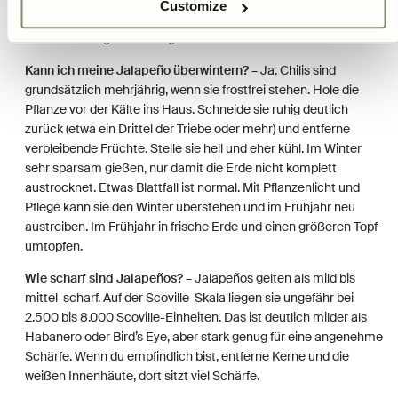
Customize
führen, dass die Pflanze mehr Blätter als Blüten bildet – reduziere
dann den Dünger vorübergehend.
Kann ich meine Jalapeño überwintern?
– Ja. Chilis sind
grundsätzlich mehrjährig, wenn sie frostfrei stehen. Hole die
Pflanze vor der Kälte ins Haus. Schneide sie ruhig deutlich
zurück (etwa ein Drittel der Triebe oder mehr) und entferne
verbleibende Früchte. Stelle sie hell und eher kühl. Im Winter
sehr sparsam gießen, nur damit die Erde nicht komplett
austrocknet. Etwas Blattfall ist normal. Mit Pflanzenlicht und
Pflege kann sie den Winter überstehen und im Frühjahr neu
austreiben. Im Frühjahr in frische Erde und einen größeren Topf
umtopfen.
Wie scharf sind Jalapeños?
– Jalapeños gelten als mild bis
mittel-scharf. Auf der Scoville-Skala liegen sie ungefähr bei
2.500 bis 8.000 Scoville-Einheiten. Das ist deutlich milder als
Habanero oder Bird’s Eye, aber stark genug für eine angenehme
Schärfe. Wenn du empfindlich bist, entferne Kerne und die
weißen Innenhäute, dort sitzt viel Schärfe.