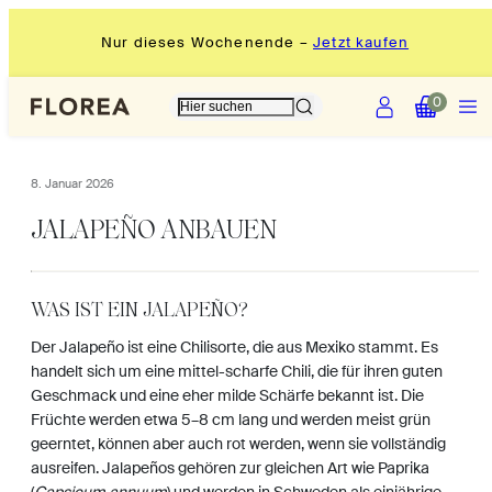
Zum
SER VERSAND FÜR SAMEN
Nur diese
Inhalt
springen
Konto
Speise
Meinen
Meinen
0
Warenkorb
Warenkorb
anzeigen
anzeigen
(
(
8. Januar 2026
0
0
)
)
JALAPEÑO ANBAUEN
WAS IST EIN JALAPEÑO?
Der Jalapeño ist eine Chilisorte, die aus Mexiko stammt. Es
handelt sich um eine mittel-scharfe Chili, die für ihren guten
Geschmack und eine eher milde Schärfe bekannt ist. Die
Früchte werden etwa 5–8 cm lang und werden meist grün
geerntet, können aber auch rot werden, wenn sie vollständig
ausreifen. Jalapeños gehören zur gleichen Art wie Paprika