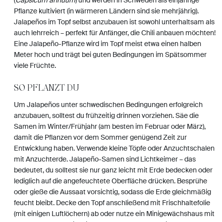
(
Capsicum annuum
) und werden in Schweden als einjährige
Pflanze kultiviert (in wärmeren Ländern sind sie mehrjährig).
Jalapeños im Topf selbst anzubauen ist sowohl unterhaltsam als
auch lehrreich – perfekt für Anfänger, die Chili anbauen möchten!
Eine Jalapeño-Pflanze wird im Topf meist etwa einen halben
Meter hoch und trägt bei guten Bedingungen im Spätsommer
viele Früchte.
SO PFLANZT DU
Um Jalapeños unter schwedischen Bedingungen erfolgreich
anzubauen, solltest du frühzeitig drinnen vorziehen. Säe die
Samen im Winter/Frühjahr (am besten im Februar oder März),
damit die Pflanzen vor dem Sommer genügend Zeit zur
Entwicklung haben. Verwende kleine Töpfe oder Anzuchtschalen
mit Anzuchterde. Jalapeño-Samen sind Lichtkeimer – das
bedeutet, du solltest sie nur ganz leicht mit Erde bedecken oder
lediglich auf die angefeuchtete Oberfläche drücken. Besprühe
oder gieße die Aussaat vorsichtig, sodass die Erde gleichmäßig
feucht bleibt. Decke den Topf anschließend mit Frischhaltefolie
(mit einigen Luftlöchern) ab oder nutze ein Minigewächshaus mit