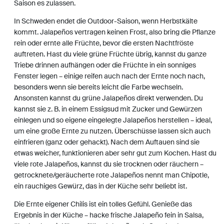
Saison es zulassen.
In Schweden endet die Outdoor-Saison, wenn Herbstkälte
kommt. Jalapeños vertragen keinen Frost, also bring die Pflanze
rein oder ernte alle Früchte, bevor die ersten Nachtfröste
auftreten. Hast du viele grüne Früchte übrig, kannst du ganze
Triebe drinnen aufhängen oder die Früchte in ein sonniges
Fenster legen – einige reifen auch nach der Ernte noch nach,
besonders wenn sie bereits leicht die Farbe wechseln.
Ansonsten kannst du grüne Jalapeños direkt verwenden. Du
kannst sie z. B. in einem Essigsud mit Zucker und Gewürzen
einlegen und so eigene eingelegte Jalapeños herstellen – ideal,
um eine große Ernte zu nutzen. Überschüsse lassen sich auch
einfrieren (ganz oder gehackt). Nach dem Auftauen sind sie
etwas weicher, funktionieren aber sehr gut zum Kochen. Hast du
viele rote Jalapeños, kannst du sie trocknen oder räuchern –
getrocknete/geräucherte rote Jalapeños nennt man Chipotle,
ein rauchiges Gewürz, das in der Küche sehr beliebt ist.
Die Ernte eigener Chilis ist ein tolles Gefühl. Genieße das
Ergebnis in der Küche – hacke frische Jalapeño fein in Salsa,