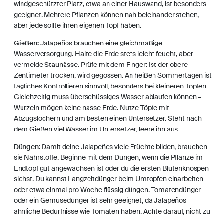
windgeschützter Platz, etwa an einer Hauswand, ist besonders
geeignet. Mehrere Pflanzen können nah beieinander stehen,
aber jede sollte ihren eigenen Topf haben.
Gießen:
Jalapeños brauchen eine gleichmäßige
Wasserversorgung. Halte die Erde stets leicht feucht, aber
vermeide Staunässe. Prüfe mit dem Finger: Ist der obere
Zentimeter trocken, wird gegossen. An heißen Sommertagen ist
tägliches Kontrollieren sinnvoll, besonders bei kleineren Töpfen.
Gleichzeitig muss überschüssiges Wasser ablaufen können –
Wurzeln mögen keine nasse Erde. Nutze Töpfe mit
Abzugslöchern und am besten einen Untersetzer. Steht nach
dem Gießen viel Wasser im Untersetzer, leere ihn aus.
Düngen:
Damit deine Jalapeños viele Früchte bilden, brauchen
sie Nährstoffe. Beginne mit dem Düngen, wenn die Pflanze im
Endtopf gut angewachsen ist oder du die ersten Blütenknospen
siehst. Du kannst Langzeitdünger beim Umtopfen einarbeiten
oder etwa einmal pro Woche flüssig düngen. Tomatendünger
oder ein Gemüsedünger ist sehr geeignet, da Jalapeños
ähnliche Bedürfnisse wie Tomaten haben. Achte darauf, nicht zu