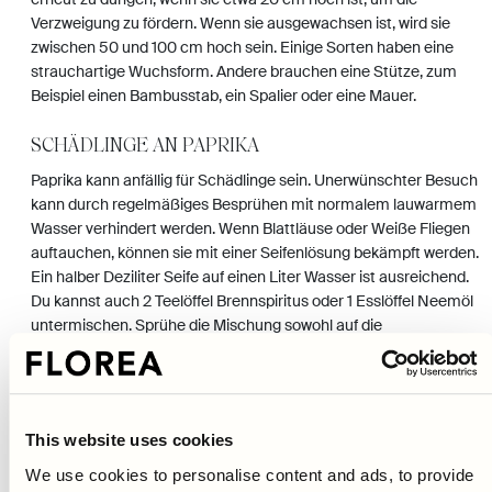
Verzweigung zu fördern. Wenn sie ausgewachsen ist, wird sie
zwischen 50 und 100 cm hoch sein. Einige Sorten haben eine
strauchartige Wuchsform. Andere brauchen eine Stütze, zum
Beispiel einen Bambusstab, ein Spalier oder eine Mauer.
SCHÄDLINGE AN PAPRIKA
Paprika kann anfällig für Schädlinge sein. Unerwünschter Besuch
kann durch regelmäßiges Besprühen mit normalem lauwarmem
Wasser verhindert werden. Wenn Blattläuse oder Weiße Fliegen
auftauchen, können sie mit einer Seifenlösung bekämpft werden.
Ein halber Deziliter Seife auf einen Liter Wasser ist ausreichend.
Du kannst auch 2 Teelöffel Brennspiritus oder 1 Esslöffel Neemöl
untermischen. Sprühe die Mischung sowohl auf die
Bodenoberfläche als auch auf die Blätter. Besuche von
Spinnmilben zeigen sich in Form von hellen Gespinsten
zwischen den Blättern. Spüle diese Gespinste mit einem
weichen Duschstrahl oder einer Sprühflasche ab.
This website uses cookies
PAPRIKA ÜBERWINTERN
We use cookies to personalise content and ads, to provide