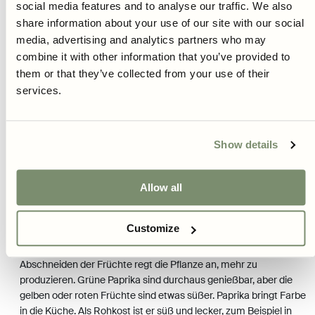
social media features and to analyse our traffic. We also
Wenn die Tage kühler werden, ist es eine gute Idee, eine oder
share information about your use of our site with our social
mehrere Paprikapflanzen zum Überwintern ins Haus zu holen.
media, advertising and analytics partners who may
Drinnen muss sie nicht unbedingt an einem warmen oder
sonnigen Ort stehen, denn die Pflanze ruht sich während des
combine it with other information that you’ve provided to
Winters ohnehin aus. Es ist ganz normal, dass sie einige Blätter
them or that they’ve collected from your use of their
verliert. Im Frühjahr, wenn das Licht zurückkehrt, ist es an der
services.
Zeit, ihr wieder Licht und Nährstoffe zuzuführen. In den kalten
Monaten wird die Paprika keine Früchte tragen, aber wenn der
Sommer kommt, hast du eine starke Pflanze mit einem gut
Show details
entwickelten Wurzelsystem. So kommt sie richtig in Schwung für
die Wachstumsperiode.
Allow all
PAPRIKA IN DER KÜCHE
Paprika ist eine „Gemüsefrucht“ - das heißt, eine Pflanze, die
Customize
botanisch gesehen eine Frucht ist, aber in der Küche als
Gemüse verwendet wird. Sie wird ab August geerntet. Das
Abschneiden der Früchte regt die Pflanze an, mehr zu
produzieren. Grüne Paprika sind durchaus genießbar, aber die
gelben oder roten Früchte sind etwas süßer. Paprika bringt Farbe
in die Küche. Als Rohkost ist er süß und lecker, zum Beispiel in