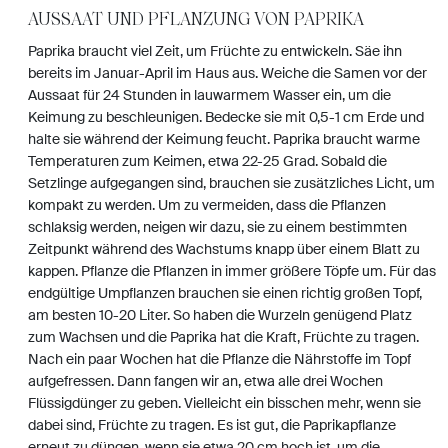
AUSSAAT UND PFLANZUNG VON PAPRIKA
Paprika braucht viel Zeit, um Früchte zu entwickeln. Säe ihn
bereits im Januar-April im Haus aus. Weiche die Samen vor der
Aussaat für 24 Stunden in lauwarmem Wasser ein, um die
Keimung zu beschleunigen. Bedecke sie mit 0,5-1 cm Erde und
halte sie während der Keimung feucht. Paprika braucht warme
Temperaturen zum Keimen, etwa 22-25 Grad. Sobald die
Setzlinge aufgegangen sind, brauchen sie zusätzliches Licht, um
kompakt zu werden. Um zu vermeiden, dass die Pflanzen
schlaksig werden, neigen wir dazu, sie zu einem bestimmten
Zeitpunkt während des Wachstums knapp über einem Blatt zu
kappen. Pflanze die Pflanzen in immer größere Töpfe um. Für das
endgültige Umpflanzen brauchen sie einen richtig großen Topf,
am besten 10-20 Liter. So haben die Wurzeln genügend Platz
zum Wachsen und die Paprika hat die Kraft, Früchte zu tragen.
Nach ein paar Wochen hat die Pflanze die Nährstoffe im Topf
aufgefressen. Dann fangen wir an, etwa alle drei Wochen
Flüssigdünger zu geben. Vielleicht ein bisschen mehr, wenn sie
dabei sind, Früchte zu tragen. Es ist gut, die Paprikapflanze
erneut zu düngen, wenn sie etwa 20 cm hoch ist, um die